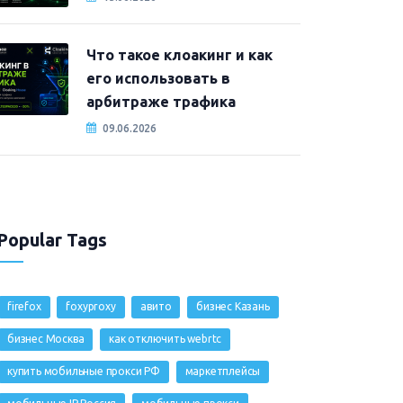
Что такое клоакинг и как
его использовать в
арбитраже трафика
09.06.2026
Popular Tags
firefox
foxyproxy
авито
бизнес Казань
бизнес Москва
как отключить webrtc
купить мобильные прокси РФ
маркетплейсы