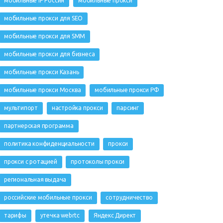
мобильные IP Россия
мобильные прокси
мобильные прокси для SEO
мобильные прокси для SMM
мобильные прокси для бизнеса
мобильные прокси Казань
мобильные прокси Москва
мобильные прокси РФ
мультипорт
настройка прокси
парсинг
партнерская программа
политика конфиденциальности
прокси
прокси с ротацией
протоколы прокси
региональная выдача
российские мобильные прокси
сотрудничество
тарифы
утечка webrtc
Яндекс Директ