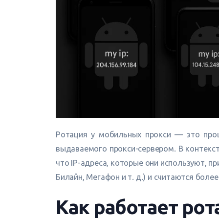
Ротация у мобильных прокси — это проц
выдаваемого прокси-сервером. В контекс
что IP-адреса, которые они используют, 
Билайн, Мегафон и т. д.) и считаются бол
Как работает ро