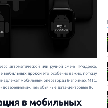
есс автоматической или ручной смены IP-адреса,
те
мобильных прокси
это особенно важно, потому
принадлежат мобильным операторам (например, МТС,
ее «доверенными», чем обычные дата-центровые IP.
тация в мобильных