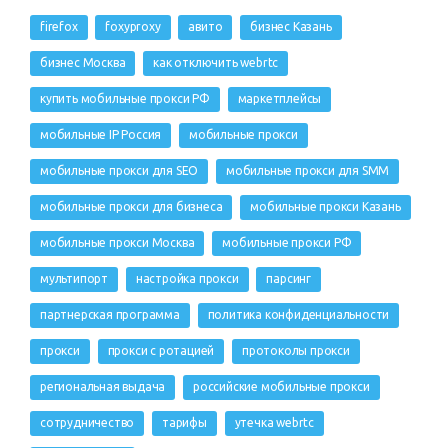
firefox
foxyproxy
авито
бизнес Казань
бизнес Москва
как отключить webrtc
купить мобильные прокси РФ
маркетплейсы
мобильные IP Россия
мобильные прокси
мобильные прокси для SEO
мобильные прокси для SMM
мобильные прокси для бизнеса
мобильные прокси Казань
мобильные прокси Москва
мобильные прокси РФ
мультипорт
настройка прокси
парсинг
партнерская программа
политика конфиденциальности
прокси
прокси с ротацией
протоколы прокси
региональная выдача
российские мобильные прокси
сотрудничество
тарифы
утечка webrtc