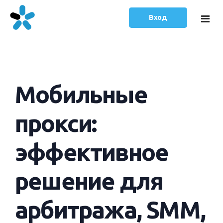
Вход
Главная
Мобильные
Тарифы
Статьи
прокси:
Русский
эффективное
English
решение для
арбитража, SMM,