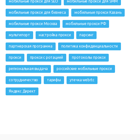
мобильные прокси для SEO
мобильные прокси для SMM
мобильные прокси для бизнеса
мобильные прокси Казань
мобильные прокси Москва
мобильные прокси РФ
мультипорт
настройка прокси
парсинг
партнерская программа
политика конфиденциальности
прокси
прокси с ротацией
протоколы прокси
региональная выдача
российские мобильные прокси
сотрудничество
тарифы
утечка webrtc
Яндекс Директ