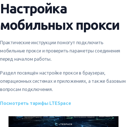
Настройка
Вход
мобильных прокси
Главная
Практические инструкции помогут подключить
Тарифы
мобильные прокси и проверить параметры соединения
перед началом работы.
Статьи
АРБИТРАЖ ТРАФИКА
,
МОБИЛЬНЫЕ ПРОКСИ
,
О
ПРОКСИ
Раздел посвящён настройке прокси в браузерах,
Русский
операционных системах и приложениях, а также базовым
вопросам подключения.
English
Посмотреть тарифы LTESpace
Что изучить дальше