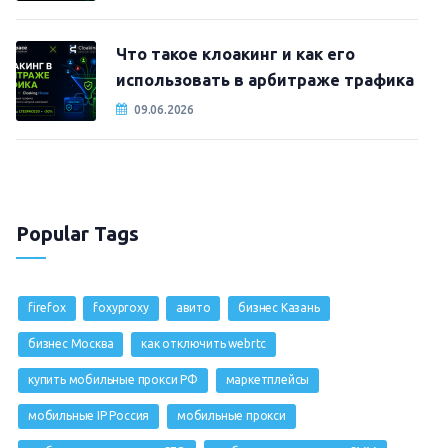
Что такое клоакинг и как его
использовать в арбитраже трафика
09.06.2026
Popular Tags
firefox
foxyproxy
авито
бизнес Казань
бизнес Москва
как отключить webrtc
купить мобильные прокси РФ
маркетплейсы
мобильные IP Россия
мобильные прокси