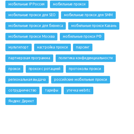
мобильные IP Россия
мобильные прокси
мобильные прокси для SEO
мобильные прокси для SMM
мобильные прокси для бизнеса
мобильные прокси Казань
мобильные прокси Москва
мобильные прокси РФ
мультипорт
настройка прокси
парсинг
партнерская программа
политика конфиденциальности
прокси
прокси с ротацией
протоколы прокси
региональная выдача
российские мобильные прокси
сотрудничество
тарифы
утечка webrtc
Яндекс Директ