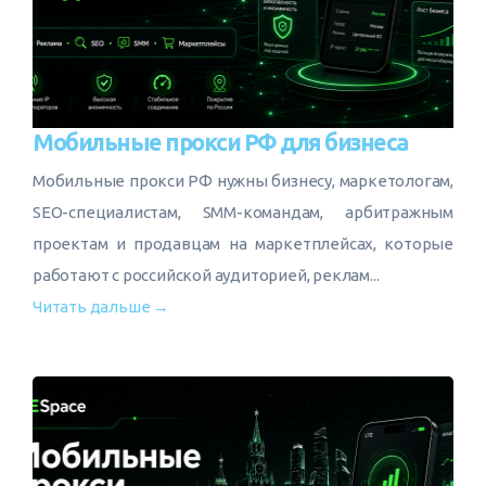
Мобильные прокси РФ для бизнеса
Мобильные прокси РФ нужны бизнесу, маркетологам,
SEO-специалистам, SMM-командам, арбитражным
проектам и продавцам на маркетплейсах, которые
работают с российской аудиторией, реклам...
Читать дальше →