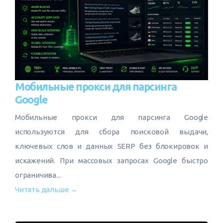
Мобильные прокси для парсинга
Google
Мобильные прокси для парсинга Google
используются для сбора поисковой выдачи,
ключевых слов и данных SERP без блокировок и
искажений. При массовых запросах Google быстро
ограничива...
Читать дальше →