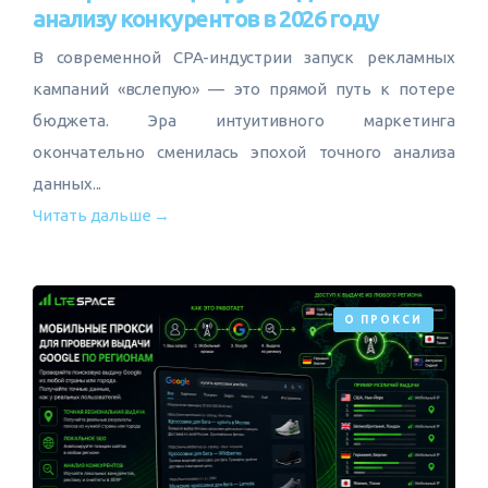
анализу конкурентов в 2026 году
В современной CPA-индустрии запуск рекламных
кампаний «вслепую» — это прямой путь к потере
бюджета. Эра интуитивного маркетинга
окончательно сменилась эпохой точного анализа
данных...
Читать дальше →
О ПРОКСИ