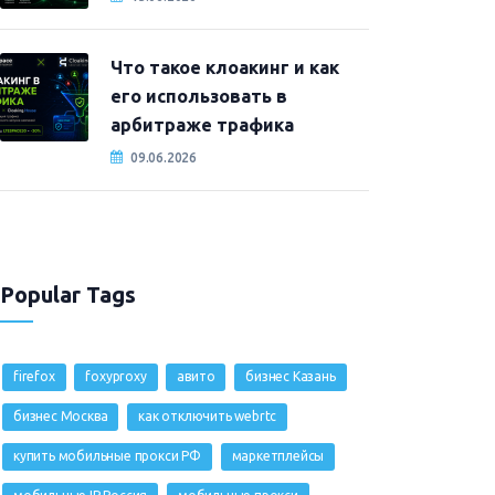
Что такое клоакинг и как
его использовать в
арбитраже трафика
09.06.2026
Popular Tags
firefox
foxyproxy
авито
бизнес Казань
бизнес Москва
как отключить webrtc
купить мобильные прокси РФ
маркетплейсы