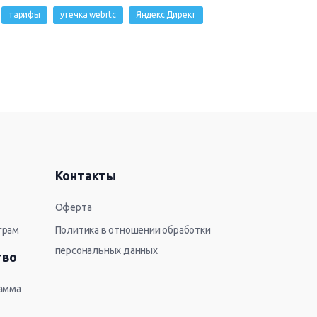
тарифы
утечка webrtc
Яндекс Директ
Контакты
Оферта
грам
Политика в отношении обработки
персональных данных
тво
рамма