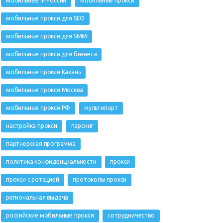
мобильные IP Россия
мобильные прокси
мобильные прокси для SEO
мобильные прокси для SMM
мобильные прокси для бизнеса
мобильные прокси Казань
мобильные прокси Москва
мобильные прокси РФ
мультипорт
настройка прокси
парсинг
партнерская программа
политика конфиденциальности
прокси
прокси с ротацией
протоколы прокси
региональная выдача
российские мобильные прокси
сотрудничество