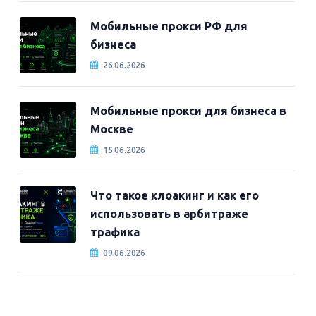
Мобильные прокси РФ для
бизнеса
26.06.2026
Мобильные прокси для бизнеса в
Москве
15.06.2026
Что такое клоакинг и как его
использовать в арбитраже
трафика
09.06.2026