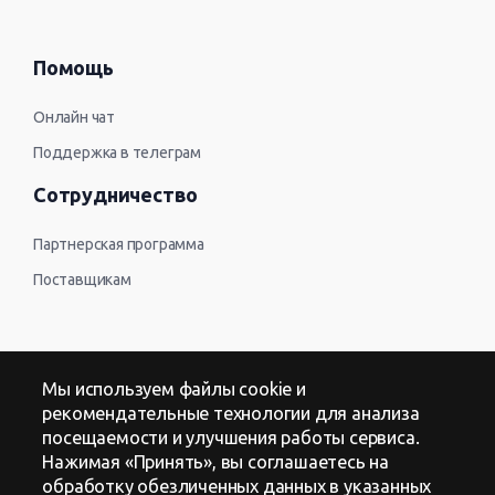
Помощь
Онлайн чат
Поддержка в телеграм
Сотрудничество
Партнерская программа
Поставщикам
Контакты
Мы используем файлы cookie и
рекомендательные технологии для анализа
Оферта
посещаемости и улучшения работы сервиса.
Нажимая «Принять», вы соглашаетесь на
Политика в отношении обработки персональных данных
обработку обезличенных данных в указанных