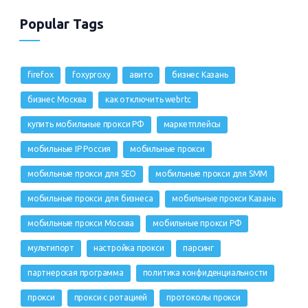
Popular Tags
firefox
foxyproxy
авито
бизнес Казань
бизнес Москва
как отключить webrtc
купить мобильные прокси РФ
маркетплейсы
мобильные IP Россия
мобильные прокси
мобильные прокси для SEO
мобильные прокси для SMM
мобильные прокси для бизнеса
мобильные прокси Казань
мобильные прокси Москва
мобильные прокси РФ
мультипорт
настройка прокси
парсинг
партнерская программа
политика конфиденциальности
прокси
прокси с ротацией
протоколы прокси