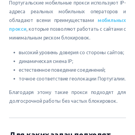
Португальские мобильные прокси используют IP-
адреса реальных мобильных операторов и
обладают всеми преимуществами
мобильных
прокси
, которые позволяют работать с сайтами с
минимальным риском блокировок.
высокий уровень доверия со стороны сайтов;
динамическая смена IP;
естественное поведение соединений;
точное соответствие геолокации Португалии.
Благодаря этому такие прокси подходят для
долгосрочной работы без частых блокировок.
Для каких задач подходят