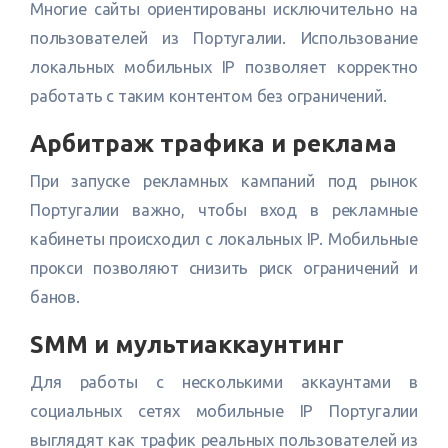
Многие сайты ориентированы исключительно на
пользователей из Португалии. Использование
локальных мобильных IP позволяет корректно
работать с таким контентом без ограничений.
Арбитраж трафика и реклама
При запуске рекламных кампаний под рынок
Португалии важно, чтобы вход в рекламные
кабинеты происходил с локальных IP. Мобильные
прокси позволяют снизить риск ограничений и
банов.
SMM и мультиаккаунтинг
Для работы с несколькими аккаунтами в
социальных сетях мобильные IP Португалии
выглядят как трафик реальных пользователей из