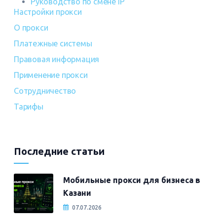
Руководство по смене IP
Настройки прокси
О прокси
Платежные системы
Правовая информация
Применение прокси
Сотрудничество
Тарифы
Последние статьи
Мобильные прокси для бизнеса в
Казани
07.07.2026