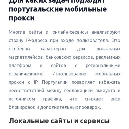
португальские мобильные
прокси
Многие сайты и онлайн-сервисы анализируют
страну IP-адреса при входе пользователя. Это
особенно характерно для локальных
маркетплейсов, банковских сервисов, рекламных
платформ и сайтов с региональными
ограничениями. Использование мобильных
прокси с IP Португалии позволяет избежать
несоответствий между геолокацией аккаунта и
источником трафика, что снижает риск
блокировок и дополнительных проверок.
Локальные сайты и сервисы