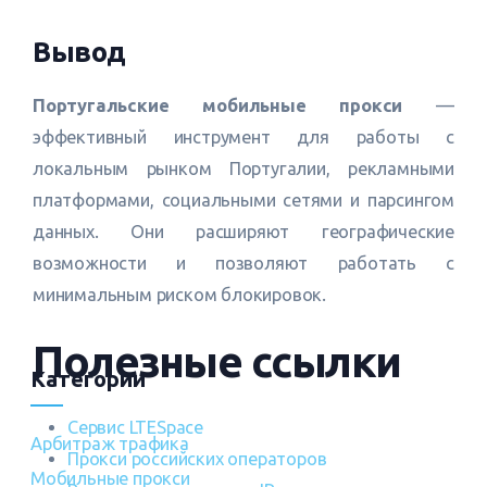
Вывод
Португальские мобильные прокси
—
эффективный инструмент для работы с
локальным рынком Португалии, рекламными
платформами, социальными сетями и парсингом
данных. Они расширяют географические
возможности и позволяют работать с
минимальным риском блокировок.
Полезные ссылки
Категории
Сервис LTESpace
Арбитраж трафика
Прокси российских операторов
Мобильные прокси