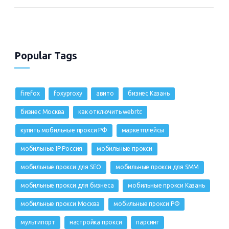
Popular Tags
firefox
foxyproxy
авито
бизнес Казань
бизнес Москва
как отключить webrtc
купить мобильные прокси РФ
маркетплейсы
мобильные IP Россия
мобильные прокси
мобильные прокси для SEO
мобильные прокси для SMM
мобильные прокси для бизнеса
мобильные прокси Казань
мобильные прокси Москва
мобильные прокси РФ
мультипорт
настройка прокси
парсинг