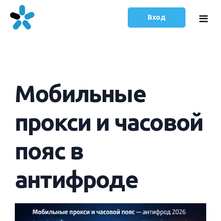
Вход
Главная
Мобильные
Тарифы
Статьи
прокси и часовой
Русский
пояс в
English
антифроде