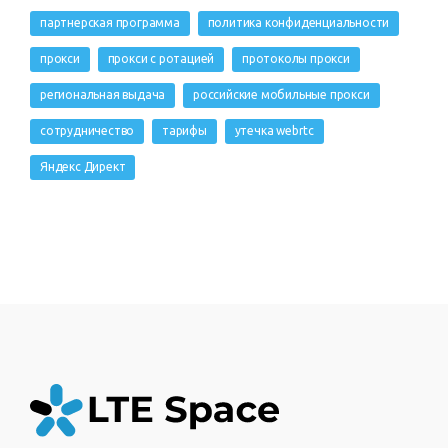
партнерская программа
политика конфиденциальности
прокси
прокси с ротацией
протоколы прокси
региональная выдача
российские мобильные прокси
сотрудничество
тарифы
утечка webrtc
Яндекс Директ