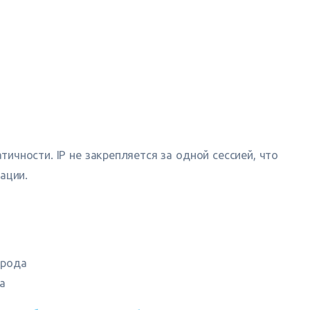
ичности. IP не закрепляется за одной сессией, что
ации.
фрода
а