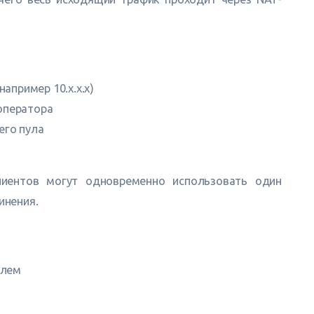
апример 10.x.x.x)
оператора
его пула
лиентов могут одновременно использовать один
инения.
елем