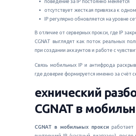
поведение за IP постоянно меняется
отсутствует жесткая привязка к одном
IP регулярно обновляется на уровне се
В отличие от серверных прокси, где IP за
CGNAT выглядят как поток реальных пол
при создании аккаунтов и работе с чувст
Связь мобильных IP и антифрода раскры
где доверие формируется именно за счёт 
ехнический разбо
CGNAT в мобильн
CGNAT в мобильных прокси
работает н
внутренний IP (частный диапазон), после