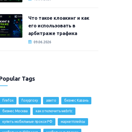
Что такое клоакинг и как
его использовать в
арбитраже трафика
09.06.2026
Popular Tags
firefox
foxyproxy
авито
бизнес Казань
бизнес Москва
как отключить webrtc
купить мобильные прокси РФ
маркетплейсы