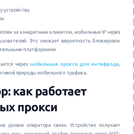
у устройству
ти
креплён за конкретным клиентом, мобильные IP через
ьзователей. Это снижает вероятность блокировок
вительными платформами.
вается через
мобильные прокси для антифрода
,
сетевой природы мобильного трафика.
р: как работает
ых прокси
а уровне оператора связи. Устройство получает
 чего весь исходящий трафик проходит через NAT-