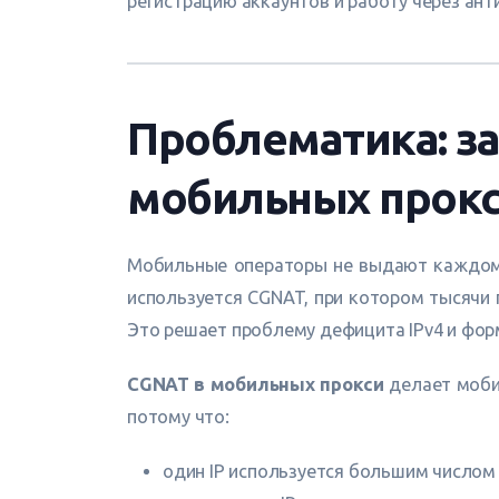
регистрацию аккаунтов и работу через ант
Проблематика: з
мобильных прок
Мобильные операторы не выдают каждому 
используется CGNAT, при котором тысячи 
Это решает проблему дефицита IPv4 и фо
CGNAT в мобильных прокси
делает моби
потому что:
один IP используется большим числом