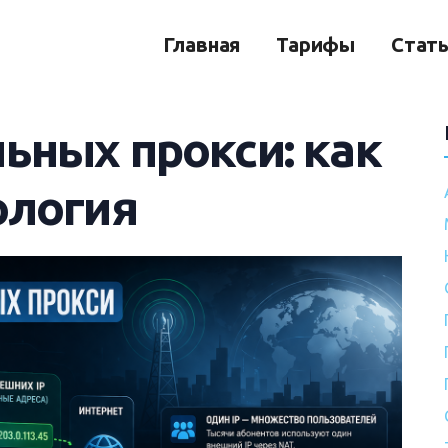
Главная
Тарифы
Стат
ьных прокси: как
ология