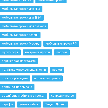
мобильные IP Россия
мобильные прокси
мобильные прокси для SEO
мобильные прокси для SMM
мобильные прокси для бизнеса
мобильные прокси Казань
мобильные прокси Москва
мобильные прокси РФ
мультипорт
настройка прокси
парсинг
партнерская программа
политика конфиденциальности
прокси
прокси с ротацией
протоколы прокси
региональная выдача
российские мобильные прокси
сотрудничество
тарифы
утечка webrtc
Яндекс Директ