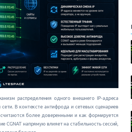
низм распределения одного внешнего IP-адреса
ети. В контексте антифрода и сетевых сценариев
 считаются более доверенными и как формируется
ие CGNAT напрямую влияет на стабильность сессий,