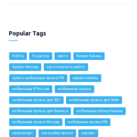
Popular Tags
firefox
foxyproxy
авито
бизнес Казань
бизнес Москва
как отключить webrtc
купить мобильные прокси РФ
маркетплейсы
мобильные IP Россия
мобильные прокси
мобильные прокси для SEO
мобильные прокси для SMM
мобильные прокси для бизнеса
мобильные прокси Казань
мобильные прокси Москва
мобильные прокси РФ
мультипорт
настройка прокси
парсинг