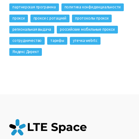
партнерская программа
политика конфиденциальности
прокси
прокси с ротацией
протоколы прокси
региональная выдача
российские мобильные прокси
сотрудничество
тарифы
утечка webrtc
Яндекс Директ