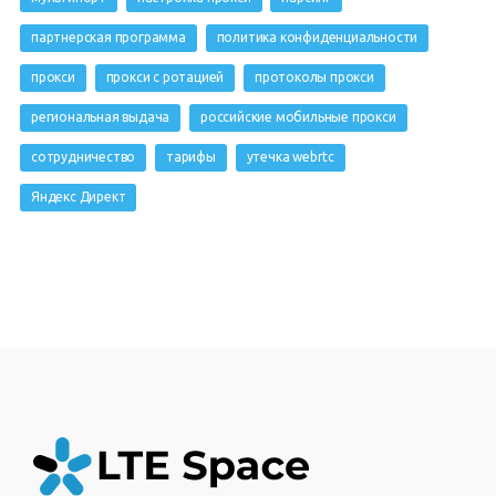
партнерская программа
политика конфиденциальности
прокси
прокси с ротацией
протоколы прокси
региональная выдача
российские мобильные прокси
сотрудничество
тарифы
утечка webrtc
Яндекс Директ