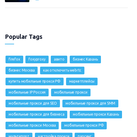
Popular Tags
firefox
foxyproxy
авито
бизнес Казань
бизнес Москва
как отключить webrtc
купить мобильные прокси РФ
маркетплейсы
мобильные IP Россия
мобильные прокси
мобильные прокси для SEO
мобильные прокси для SMM
мобильные прокси для бизнеса
мобильные прокси Казань
мобильные прокси Москва
мобильные прокси РФ
мультипорт
настройка прокси
парсинг