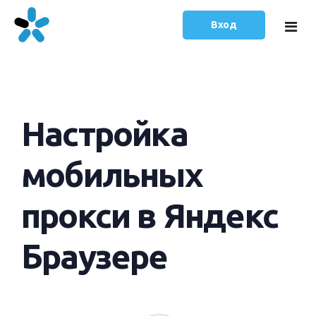
Вход
Главная
Настройка
Тарифы
Статьи
мобильных
Русский
прокси в Яндекс
English
Браузере