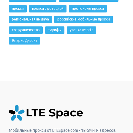
прокси
прокси с ротацией
протоколы прокси
региональная выдача
российские мобильные прокси
сотрудничество
тарифы
утечка webrtc
Яндекс Директ
Мобильные прокси от LTESpace.com - тысячи IP адресов