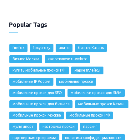
Popular Tags
firefox
foxyproxy
авито
бизнес Казань
бизнес Москва
как отключить webrtc
купить мобильные прокси РФ
маркетплейсы
мобильные IP Россия
мобильные прокси
мобильные прокси для SEO
мобильные прокси для SMM
мобильные прокси для бизнеса
мобильные прокси Казань
мобильные прокси Москва
мобильные прокси РФ
мультипорт
настройка прокси
парсинг
партнерская программа
политика конфиденциальности