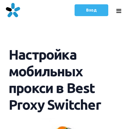
Вход
Главная
Настройка
Тарифы
Статьи
мобильных
Русский
прокси в Best
English
Proxy Switcher