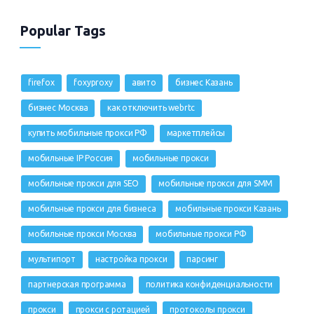
Popular Tags
firefox
foxyproxy
авито
бизнес Казань
бизнес Москва
как отключить webrtc
купить мобильные прокси РФ
маркетплейсы
мобильные IP Россия
мобильные прокси
мобильные прокси для SEO
мобильные прокси для SMM
мобильные прокси для бизнеса
мобильные прокси Казань
мобильные прокси Москва
мобильные прокси РФ
мультипорт
настройка прокси
парсинг
партнерская программа
политика конфиденциальности
прокси
прокси с ротацией
протоколы прокси