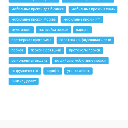
мобильные прокси для бизнеса
мобильные прокси Казань
мобильные прокси Москва
мобильные прокси РФ
мультипорт
настройка прокси
парсинг
партнерская программа
политика конфиденциальности
прокси
прокси с ротацией
протоколы прокси
региональная выдача
российские мобильные прокси
сотрудничество
тарифы
утечка webrtc
Яндекс Директ