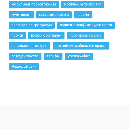
мобильные прокси Москва
мобильные прокси РФ
мультипорт
настройка прокси
парсинг
партнерская программа
политика конфиденциальности
прокси
прокси с ротацией
протоколы прокси
региональная выдача
российские мобильные прокси
сотрудничество
тарифы
утечка webrtc
Яндекс Директ