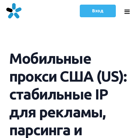
Вход
Главная
Мобильные
Тарифы
Статьи
прокси США (US):
Русский
стабильные IP
English
для рекламы,
парсинга и