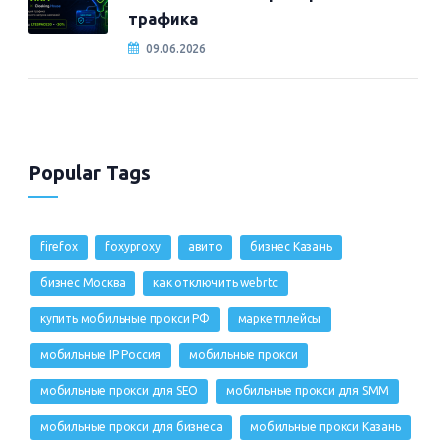
трафика
09.06.2026
Popular Tags
firefox
foxyproxy
авито
бизнес Казань
бизнес Москва
как отключить webrtc
купить мобильные прокси РФ
маркетплейсы
мобильные IP Россия
мобильные прокси
мобильные прокси для SEO
мобильные прокси для SMM
мобильные прокси для бизнеса
мобильные прокси Казань