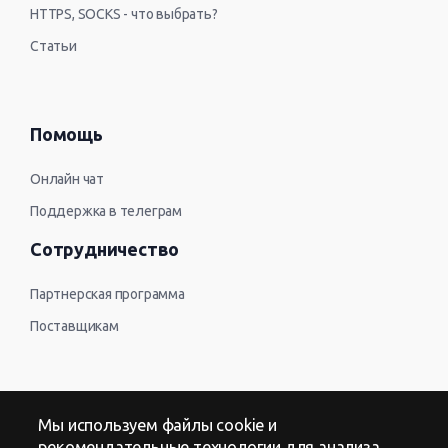
HTTPS, SOCKS - что выбрать?
Статьи
Помощь
Онлайн чат
Поддержка в телеграм
Сотрудничество
Партнерская программа
Поставщикам
Контакты
Мы используем файлы cookie и
рекомендательные технологии для анализа