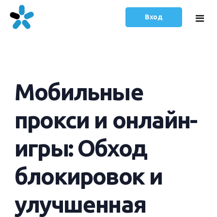
Вход
Главная
Мобильные
Тарифы
Статьи
прокси и онлайн-
Русский
игры: Обход
English
блокировок и
улучшенная