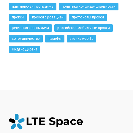
партнерская программа
политика конфиденциальности
прокси
прокси с ротацией
протоколы прокси
региональная выдача
российские мобильные прокси
сотрудничество
тарифы
утечка webrtc
Яндекс Директ