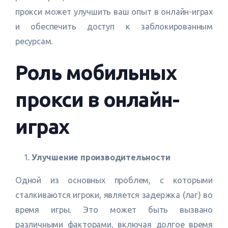
прокси может улучшить ваш опыт в онлайн-играх
и обеспечить доступ к заблокированным
ресурсам.
Роль мобильных
прокси в онлайн-
играх
Улучшение производительности
Одной из основных проблем, с которыми
сталкиваются игроки, является задержка (лаг) во
время игры. Это может быть вызвано
различными факторами, включая долгое время